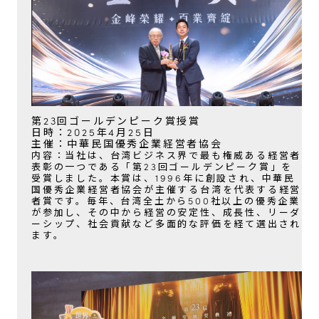
第23回ゴールデンピーク賞授賞
日時：2025年4月25日
主催：中華民国優秀企業経営者協会
内容：当社は、台湾ビジネス界で最も権威ある経営者
表彰の一つである「第23回ゴールデンピーク賞」を
受賞しました。本賞は、1996年に創設され、中華民
国優秀企業経営者協会が主催する台湾を代表する経営
者賞です。毎年、台湾全土から500社以上の優秀企業
が参加し、その中から経営の安定性、成長性、リーダ
ーシップ、社会貢献など多面的な評価を経て選出され
ます。