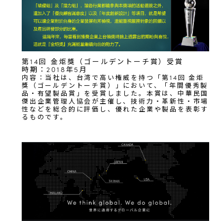
第14回 金炬獎（ゴールデントーチ賞）受賞
時期：2018年5月
内容：当社は、台湾で高い権威を持つ「第14回 金炬
獎（ゴールデントーチ賞）」において、「年間優秀製
品・有望製品賞」を受賞しました。本賞は、中華民国
傑出企業管理人協会が主催し、技術力・革新性・市場
性などを総合的に評価し、優れた企業や製品を表彰す
るものです。