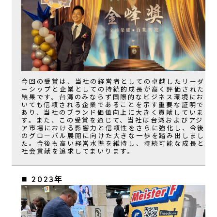
今回の受賞は、当社の経営者としての卓越したリーダ
ーシップと企業としての持続的成長が高く評価された
結果です。台湾のみならず国際的なビジネス環境にお
いても信頼される企業であることを示す重要な証明で
あり、当社のブランド価値向上に大きく貢献していま
す。また、この受賞を通じて、当社は台湾およびアジ
ア市場における影響力と信頼性をさらに強化し、今後
のグローバル展開に向けた大きな一歩を踏み出しまし
た。今後も高い経営水準を維持し、持続可能な成長と
社会貢献を追求してまいります。
■ 2023年