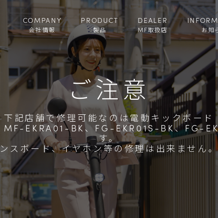
COMPANY
PRODUCT
DEALER
INFORM
会社情報
製品
MF取扱店
お知
ご注意
下記店舗で修理可能なのは電動キックボード
、MF-EKRA01-BK、FG-EKR01S-BK、FG
す。
ンスボード、イヤホン等の修理は出来ません